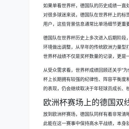
如果单看世界杯，德国队的历史成绩一直
对很多球迷来说，德国队在世界杯上的标
用户，这些背景信息通常比单场细节更重
德国队在世界杯历史上多次进入后期阶段
环境做出调整，从早年的传统欧洲力量型
世界杯战绩不仅是奖杯数量的记录，更是
从受众需求看，世界杯成绩回顾还关乎“
杯上长期拥有较强的纪律性、阵容平衡度
的表现，仍会继续取决于年轻球员成长、
欧洲杯赛场上的德国双
放到欧洲杯赛场，德国队同样有着非常清
此能在这一赛事中保持高水平战绩，本身