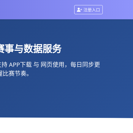
注册入口
赛事与数据服务
支持
APP下载
与
网页使用
，每日同步更
握比赛节奏。