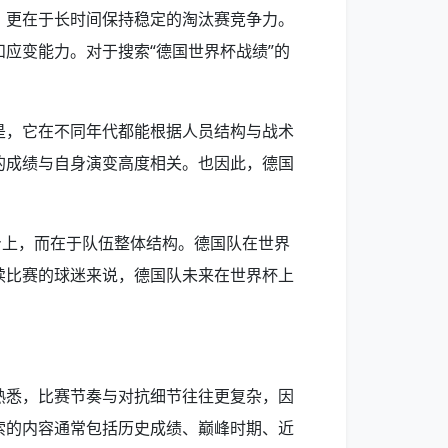
，更在于长时间保持稳定的淘汰赛竞争力。
应变能力。对于搜索“德国世界杯战绩”的
是，它在不同年代都能根据人员结构与战术
的成绩与自身演变高度相关。也因此，德国
身上，而在于队伍整体结构。德国队在世界
续比赛的球迷来说，德国队未来在世界杯上
熟悉，比赛节奏与对抗细节往往更复杂，因
索的内容通常包括历史成绩、巅峰时期、近