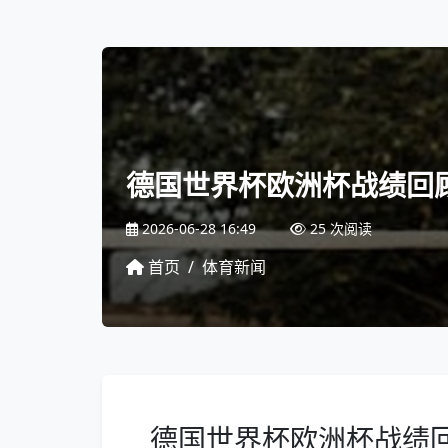
德国世界杯欧洲杯战绩回
2026-06-28 16:49
25 次阅读
首页
/
体育新闻
德国世界杯欧洲杯战绩