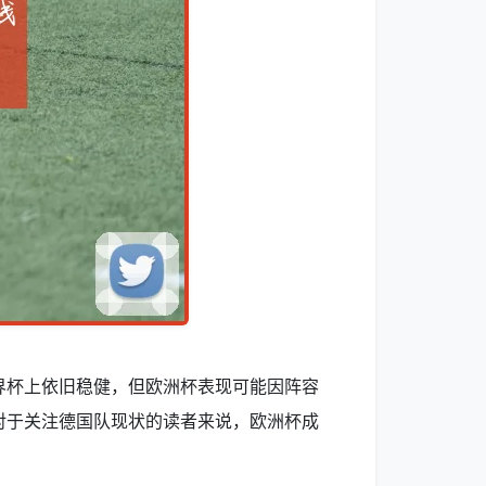
界杯上依旧稳健，但欧洲杯表现可能因阵容
对于关注德国队现状的读者来说，欧洲杯成