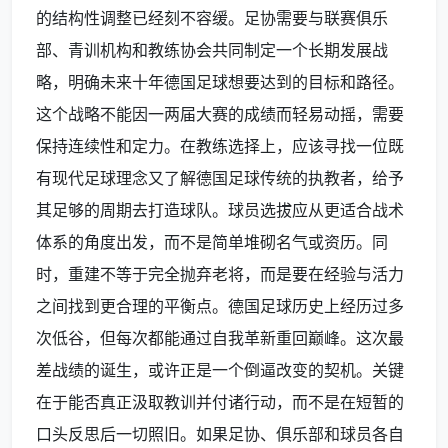
的结构性调整已经刻不容缓。足协需要与联赛俱乐
部、青训机构和教练协会共同制定一个长期发展战
略，明确未来十年德国足球想要达到的目标和路径。
这个战略不能因一两届大赛的成绩而轻易动摇，需要
保持连续性和定力。在教练选择上，应该寻找一位既
有现代足球理念又了解德国足球传统的执教者，给予
其足够的周期去打造球队。球员选拔应从更适合战术
体系的角度出发，而不是简单堆砌名气或资历。同
时，重建不等于完全抛弃老将，而是要在经验与活力
之间找到更合理的平衡点。德国足球历史上经历过多
次低谷，但每次都能通过自我革新重回巅峰。这次最
差战绩的诞生，或许正是一个倒逼改变的契机。关键
在于能否真正汲取教训并付诸行动，而不是在短暂的
口头反思后一切照旧。如果足协、俱乐部和球员各自