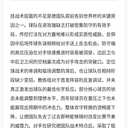
技战术层面的不足是德国队提前告别世界杯的关键原
因之一。球队在进攻端缺乏打破密集防守的有效手
段，传控打法在对方腹地难以形成实质性威胁，反倒
因中后场传球失误频频给对手送上反击机会。防守端
的高位压迫在对手快速推进时容易被洞穿，边后卫与
中后卫之间的空档屡次成为对手攻击的突破口。定位
球战术的单调和临场调整的滞后，也让球队在相持阶
段缺少变招。教练组对于首发阵容的反复调试，并未
真正激发出球队的最佳化学反应。部分核心球员的状
态未能调整到理想水平，而年轻球员在重压之下也未
能展现出预期中的冲击力。整体攻守转换的流畅度下
降，让德国队失去了过去那种能够随时改变比赛节奏
的威慑力。对手在研究德国队战术特点后，采取了极