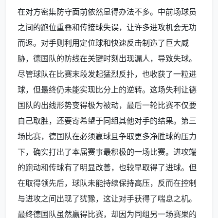
在对方密集防守面前依然显得办法不多。中前场球员
之间的跑位重叠和传接球失误，让许多进攻机会无功
而返。对手则利用定位球和快速反击制造了巨大威
胁，德国队的防线在关键时刻出现漏人，导致失球。
尽管球队在比赛末段发起猛烈反扑，也收获了一粒进
球，但最终仍未能实现比分上的逆转。这场失利让德
国队的出线形势变得极为被动，最后一轮比赛不仅要
自己取胜，还要寄希望于同组其他对手的结果。第三
场比赛，德国队在必须赢球且争取更多净胜球的压力
下，确实打出了本届赛事最积极的一场比赛。进攻端
的跑动和传球有了明显改善，也较早取得了进球。但
在取得领先后，球队未能持续保持高压，反而在控制
与进攻之间出现了犹豫，这让对手获得了喘息之机。
最终德国队虽然赢得比赛，却因为同组另一场赛果的