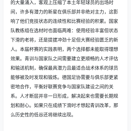
的大量涌入，客观上压缩了本土年轻球员的出场时
间，许多有潜力的新星在俱乐部并非绝对主力，这影
响了他们竞技状态的连续性和比赛经验的积累。国家
队教练组在选材时也面临两难：使用经验丰富但状态
下滑的老将，还是提拔冲劲十足但大赛经验匮乏的新
人。本届杯赛的实践表明，两个选择都未能取得理想
效果。青训与国家队之间需要建立更顺畅的人才评估
和输送机制，确保最具潜力且最适合战术体系的球员
能够被及时发现和锻炼。德国足协需要与俱乐部更紧
密地合作，平衡好联赛竞争与国家队建设之间的关
系。人才断层并非一日形成，解决起来也需要长期规
划和耐心。如果只在成绩下滑时才想起青训改革，那
么历史性的低谷还将继续出现。