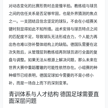
对动态变化的比赛形势时总是慢半拍。教练组与球员
之间的信任关系是否足够牢固，也是外界猜测的焦点
之一。一支团结且信念坚定的球队，不会在小组赛关
键时刻显得如此不知所措。战术安排与球员特点之间
的匹配度不足，导致球队无法形成合力，个人能力再
出色也难以弥补整体结构上的缺陷。德国队需要在这
次失败后，从管理层到教练组再到球员进行全面的复
盘与调整。如果无法从根源上解决问题，那么未来在
世界大赛中重蹈覆辙的可能性依然存在。小组赛的种
种细节已经表明，德国足球如今需要的不是小修小
补，而是一场自上而下的深刻变革。
青训体系与人才结构 德国足球需要直
面深层问题