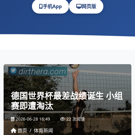
手机App
网页版
德国世界杯最差战绩诞生 小组
赛即遭淘汰
2026-06-28 16:49
22 次阅读
首页
/
体育新闻