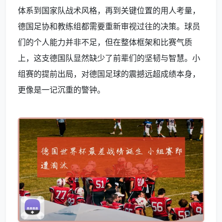
体系到国家队战术风格，再到关键位置的用人考量，
德国足协和教练组都需要重新审视过往的决策。球员
们的个人能力并非不足，但在整体框架和比赛气质
上，这支德国队显然缺少了前辈们的坚韧与智慧。小
组赛的提前出局，对德国足球的震撼远超成绩本身，
更像是一记沉重的警钟。