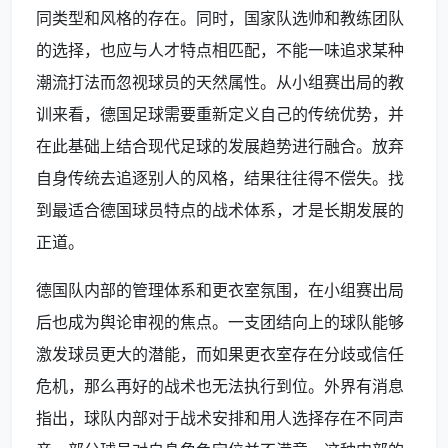
同类型和风格的存在。同时，国家队选帅和教练团队
的选择，也应与人才特点相匹配，不能一味追求某种
潮流打法而忽视球员的天然属性。从小组赛出局的教
训来看，德国足球需要重新定义自己的传统优势，并
在此基础上结合现代足球的发展趋势进行融合。放弃
自身传统去追逐别人的风格，结果往往得不偿失。找
到最适合德国球员特点的战术体系，才是长期发展的
正道。
德国队内部的管理体系和更衣室氛围，在小组赛出局
后也成为舆论审视的焦点。一支团结向上的球队能够
激发球员更大的潜能，而如果更衣室存在分歧或信任
危机，那么再好的战术也无法执行到位。外界有消息
指出，球队内部对于战术安排和用人选择存在不同声