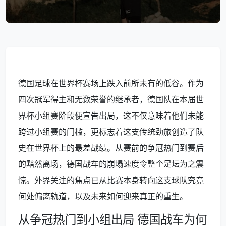
德国足球在世界杯赛场上跌入前所未有的低谷。作为
四次冠军得主和无数荣誉的继承者，德国队在本届世
界杯小组赛阶段便宣告出局，这不仅意味着他们未能
跨过小组赛的门槛，更标志着这支传统劲旅创造了队
史在世界杯上的最差战绩。从赛前的争冠热门到赛后
的黯然离场，德国战车的崩塌速度令整个足坛为之震
惊。外界关注的焦点已从比赛本身转向这支球队究竟
何处偏离轨道，以及未来如何迎来真正的重生。
从争冠热门到小组出局 德国战车为何