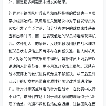
外，而是诸多问题集中爆发的结果。
外界对于德国队排兵布阵和临场指挥的质疑也一直贯
穿小组赛始终。教练组在关键场次中对于首发球员的
选择引发了广泛讨论，部分状态更好的球员未能获得
应有出场时间，而一些表现低迷的球员却连续获得机
会。这种用人上的争议，反映出教练团队在战术理念
和球员状态评估之间可能存在判断失准。换人时机和
换人对象的调整效果也不理想，替补球员上场后难以
迅速融入比赛节奏，更不用说改变场上局势。球队在
战术变阵上的尝试显得犹豫且不够坚决，从三后卫到
四后卫的切换并未带来实质性的防守改善或进攻提
升。针对对手弱点制定的针对性战术，在比赛中执行
不到位，球员们在场上对于战术意图的理解似乎也出
现了偏差。沟通不畅和临场应变迟缓，让德国队在面