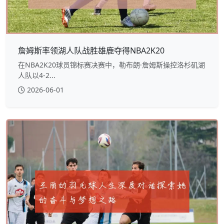
詹姆斯率领湖人队战胜雄鹿夺得NBA2K20
在NBA2K20球员锦标赛决赛中，勒布朗·詹姆斯操控洛杉矶湖
人队以4-2...
2026-06-01