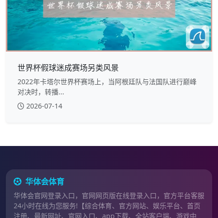
世界杯假球迷成赛场另类风景
2022年卡塔尔世界杯赛场上，当阿根廷队与法国队进行巅峰
对决时，转播...
2026-07-14
华体会体育
华体会官网登录入口，官网网页版在线登录入口，官方平台客服
24小时在线为您服务!【综合体育、官方网站、娱乐平台、首页
注册、最新网址、官网入口、app下载、全站客户端、游戏中