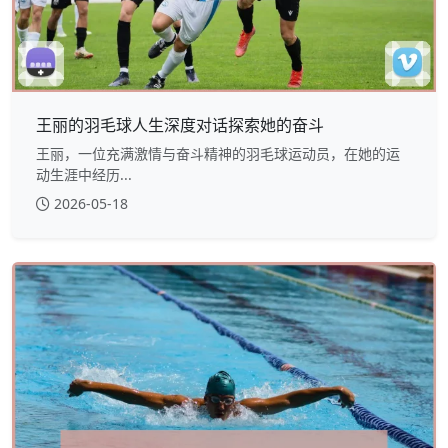
王丽的羽毛球人生深度对话探索她的奋斗
王丽，一位充满激情与奋斗精神的羽毛球运动员，在她的运
动生涯中经历...
2026-05-18