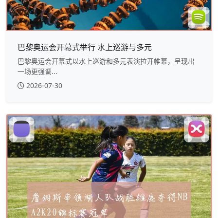
巴黎奥运会开幕式举行 水上巡游与多元
巴黎奥运会开幕式以水上巡游和多元表演拉开帷幕，呈现出
一场更强调...
2026-07-30