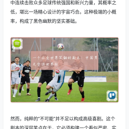
中连续击败众多足球传统强国和新兴力量，其概率之
低，堪比一场精心设计的宇宙巧合。这种极端的小概
率，构成了黑色幽默的坚实基础。
然而，纯粹的“不可能”并不足以构成高级喜剧。这个
剧本的深层笑点在于，它必须构建一个看似严密、实