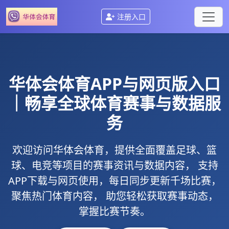
注册入口
华体会体育
APP与网页版入口
｜畅享全球体育赛事与数据服
务
欢迎访问
华体会体育
，提供全面覆盖足球、篮
球、电竞等项目的赛事资讯与数据内容， 支持
APP下载
与
网页使用
，每日同步更新千场比赛，
聚焦热门体育内容， 助您轻松获取赛事动态，
掌握比赛节奏。