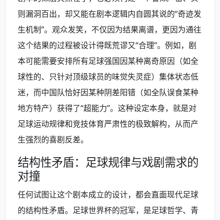
则漏洞百出，却又能在剧本逻辑内自圆其说的“奇迹发
生机制”。观众发笑，不仅因为结果离谱，更因为通往
这个结果的过程被设计得既荒谬又“合理”。例如，剧
本可能需要安排所有足球强国因某种离奇原因（如全
球性的、只针对顶级球员的味觉失灵症）集体状态低
迷，而中国队恰好因某种阴差阳错（如全队误食某种
地方特产）获得了“超能力”。这种设定本身，就是对
足球运动规律和竞技体育严肃性的极致解构，从而产
生强烈的喜剧反差。
结构性矛盾：足球规律与戏剧需求的
对撞
任何试图让这个剧本成立的设计，都会直面现代足球
的结构性矛盾。足球世界杯的冠军，是足球哲学、青