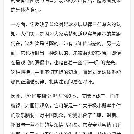
的集体性困境与渴望。观众的笑声背后，隐藏着复杂
的集体潜意识。
一方面，它反映了公众对足球发展规律日益深入的认
知。人们笑，是因为大家清楚知道现实与剧本的差距
何在，这种笑是清醒的、带有认知优越感的。另一方
面，它也折射出一种深层的、未被磨灭的期待。即便
在最戏谑的调侃中，也暗含着一丝“万一呢”的微光。
这种期待，并非不切实际的幻想，而是对足球体系能
够真正遵循规律、扎实建设的潜在呼吁。
因此，这个“笑翻全世界”的剧本，实际上成了一面多
棱镜。对国际观众，它可能是一个关于极小概率事件
的欢乐脑洞；对中国观众，它则混合了自嘲、讽刺、
怀旧与一丝不甘的复杂情感消费。它安全地容纳了所