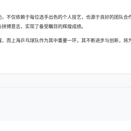
功，不仅依赖于每位选手出色的个人技艺，也源于良好的团队合
与拼搏意志，实现了备受瞩目的辉煌成绩。
耀，而上海乒乓球队作为其中重要一环，其不断进步与创新，将