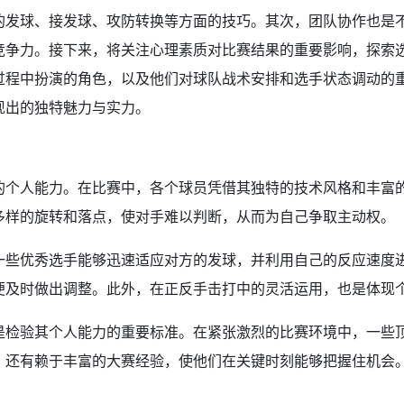
的发球、接发球、攻防转换等方面的技巧。其次，团队协作也是
竞争力。接下来，将关注心理素质对比赛结果的重要影响，探索
过程中扮演的角色，以及他们对球队战术安排和选手状态调动的
现出的独特魅力与实力。
的个人能力。在比赛中，各个球员凭借其独特的技术风格和丰富
多样的旋转和落点，使对手难以判断，从而为自己争取主动权。
一些优秀选手能够迅速适应对方的发球，并利用自己的反应速度
便及时做出调整。此外，在正反手击打中的灵活运用，也是体现
是检验其个人能力的重要标准。在紧张激烈的比赛环境中，一些
，还有赖于丰富的大赛经验，使他们在关键时刻能够把握住机会