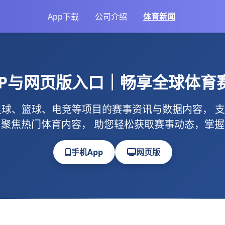
App下载
公司介绍
体育新闻
PP与网页版入口｜畅享全球体育
球、篮球、电竞等项目的赛事资讯与数据内容， 
聚焦热门体育内容， 助您轻松获取赛事动态，掌
手机App
网页版