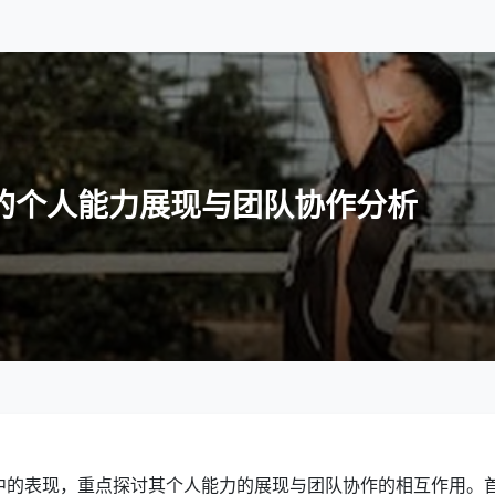
的个人能力展现与团队协作分析
中的表现，重点探讨其个人能力的展现与团队协作的相互作用。