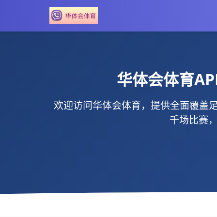
华体会体育
A
欢迎访问
华体会体育
，提供全面覆盖足
千场比赛，