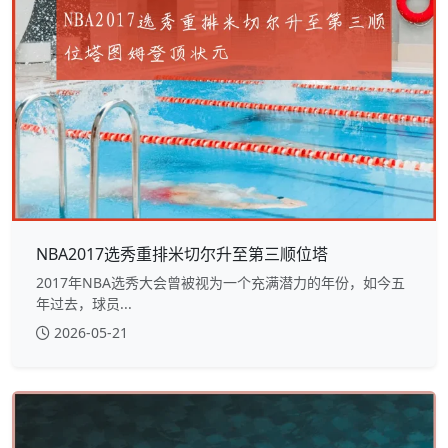
NBA2017选秀重排米切尔升至第三顺位塔
2017年NBA选秀大会曾被视为一个充满潜力的年份，如今五
年过去，球员...
2026-05-21