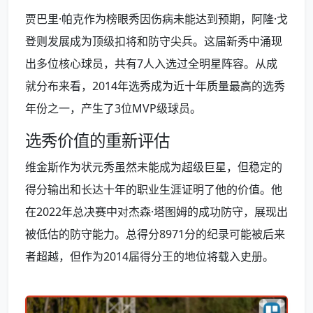
贾巴里·帕克作为榜眼秀因伤病未能达到预期，阿隆·戈
登则发展成为顶级扣将和防守尖兵。这届新秀中涌现
出多位核心球员，共有7人入选过全明星阵容。从成
就分布来看，2014年选秀成为近十年质量最高的选秀
年份之一，产生了3位MVP级球员。
选秀价值的重新评估
维金斯作为状元秀虽然未能成为超级巨星，但稳定的
得分输出和长达十年的职业生涯证明了他的价值。他
在2022年总决赛中对杰森·塔图姆的成功防守，展现出
被低估的防守能力。总得分8971分的纪录可能被后来
者超越，但作为2014届得分王的地位将载入史册。