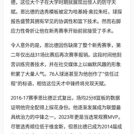
德，这位大个子在大学时期就展现出惊人的防守天
赋。恩比德的选秀模板被定为哈基姆·奥拉朱旺，球探
报告盛赞其拥有罕见的协调性和篮下技术。然而右脚
应力性骨折让他在新秀赛季开始前就接受了手术。
令人意外的是，恩比德因伤缺席了整个新秀赛季，第
二年仅出战31场比赛后再次赛季报销。这段时间他刻
苦训练完善技术，并在社交媒体上以幽默风趣的形象
积累了大量人气。76人球迷甚至为他创作了"信任过
程"的标语，相信这位天才中锋终将兑现天赋。
2016-17赛季恩比德正式复出，场均2分8篮板的数据
证明他完全配得上探花身份。他逐渐发展成为联盟最
具统治力的中锋之一，2023年更是当选常规赛MVP。
尽管选秀顺位低于维金斯，但恩比德已成为2014届成