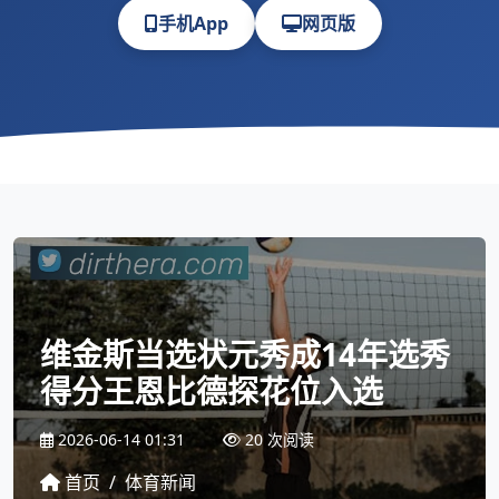
手机App
网页版
维金斯当选状元秀成14年选秀
得分王恩比德探花位入选
2026-06-14 01:31
20 次阅读
首页
/
体育新闻