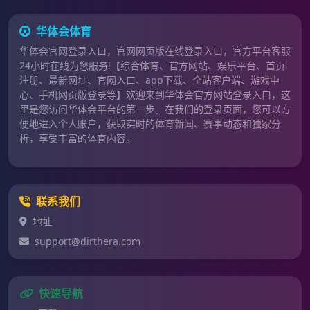
华体会体育
华体会官网登录入口，官网网页版在线登录入口，官方平台客服
24小时在线为您服务!【综合体育、官方网站、娱乐平台、首页
注册、最新网址、官网入口、app下载、全站客户端、游戏中
心、手机网页版登录等】欢迎来到华体会官方网站登录入口，这
里是您访问华体会平台的第一步。在我们的登录页面，您可以方
便地进入个人账户，获取实时的体育新闻、赛事动态和独家分
析，享受丰富的体育内容。
联系我们
地址
support@dirthera.com
快速导航