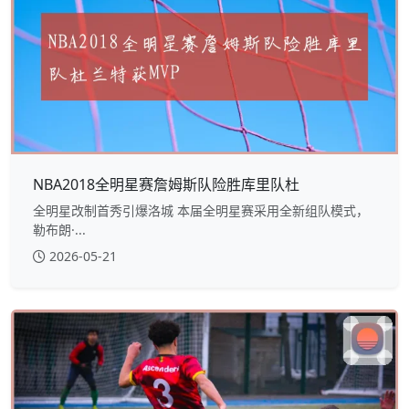
NBA2018全明星赛詹姆斯队险胜库里队杜
全明星改制首秀引爆洛城 本届全明星赛采用全新组队模式，
勒布朗·...
2026-05-21