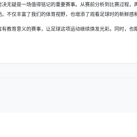
对决无疑是一场值得铭记的重要赛事。从赛前分析到比赛过程，
助。不仅丰富了我们的体育视野，也增添了观看足球时的新鲜感
富有教育意义的赛事，让足球这项运动继续焕发光彩。同时，也