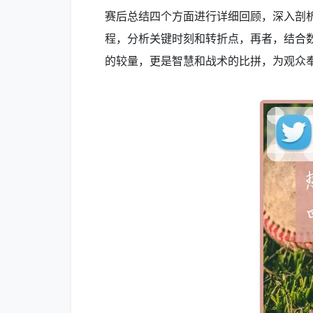
赛后总结四个方面进行详细回顾，深入剖
程，分析关键时刻和转折点，再者，结合
的较量，更是智慧和战术的比拼，为观众