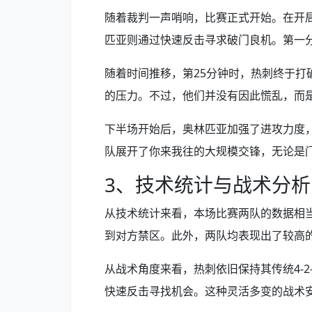
随着裁判一声哨响，比赛正式开始。在开
匹亚则通过快速反击寻求破门良机。第一
随着时间推移，第25分钟时，热刺终于
的压力。不过，他们并没有因此慌乱，而
下半场开始后，奥林匹亚加强了进攻力度，
队展开了你来我往的大规模交锋，无论是
3、技术统计与战术分析
从技术统计来看，本场比赛两队的数据相
到对方禁区。此外，两队均表现出了较高
从战术角度来看，热刺依旧保持其传统4-2
快速反击寻找机会。这种灵活多变的战术