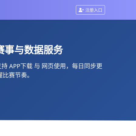
注册入口
赛事与数据服务
支持
APP下载
与
网页使用
，每日同步更
握比赛节奏。