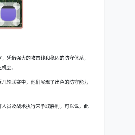
定，凭借强大的攻击线和稳固的防守体系，
造机会。
近几轮联赛中，他们展现了出色的防守能力
排人员及战术执行来争取胜利。可以说，此