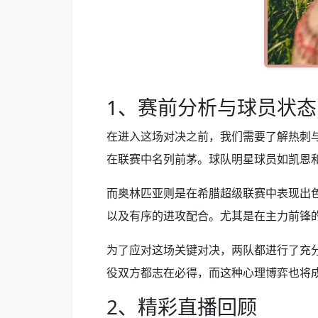
1、赛前分析与球员状态
在进入这场对决之前，我们需要了解热刺
在联赛中名列前茅。球队明星球员如凯恩
而奥林匹亚则是在希腊超级联赛中表现出
以及有序的进攻配合。尤其是在主力前锋
为了应对这场关键对决，两队都进行了充
役双方都志在必得，而这种心理博弈也将
2、精彩直播回顾