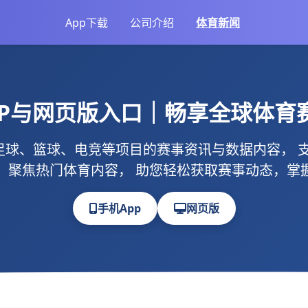
App下载
公司介绍
体育新闻
PP与网页版入口｜畅享全球体育
足球、篮球、电竞等项目的赛事资讯与数据内容， 
，聚焦热门体育内容， 助您轻松获取赛事动态，掌
手机App
网页版