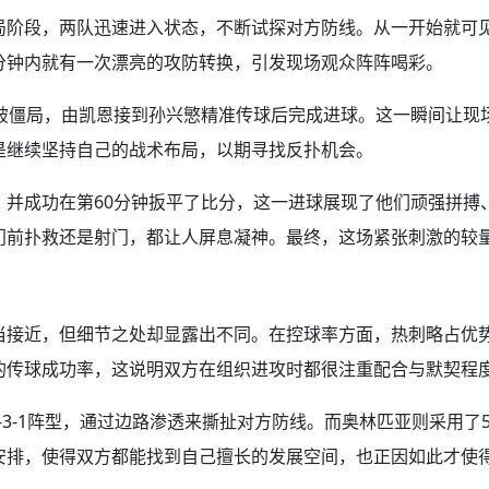
局阶段，两队迅速进入状态，不断试探对方防线。从一开始就可
分钟内就有一次漂亮的攻防转换，引发现场观众阵阵喝彩。
打破僵局，由凯恩接到孙兴慜精准传球后完成进球。这一瞬间让现
是继续坚持自己的战术布局，以期寻找反扑机会。
并成功在第60分钟扳平了比分，这一进球展现了他们顽强拼搏
门前扑救还是射门，都让人屏息凝神。最终，这场紧张刺激的较
当接近，但细节之处却显露出不同。在控球率方面，热刺略占优
的传球成功率，这说明双方在组织进攻时都很注重配合与默契程
-3-1阵型，通过边路渗透来撕扯对方防线。而奥林匹亚则采用了5
安排，使得双方都能找到自己擅长的发展空间，也正因如此才使