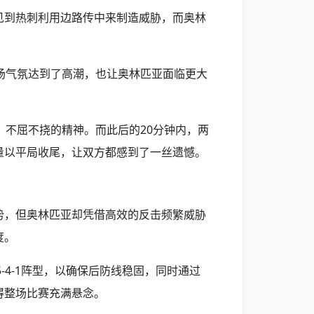
见到热刺利用边路传中来制造威胁，而奥林
场气氛达到了高潮，也让奥林匹亚面临更大
、不屈不挠的精神。而此后的20分钟内，两
量以平局收尾，让双方都感到了一丝遗憾。
势，但奥林匹亚却凭借高效的反击频繁威胁
度。
-4-1阵型，以确保后防线稳固，同时通过
得整场比赛充满悬念。