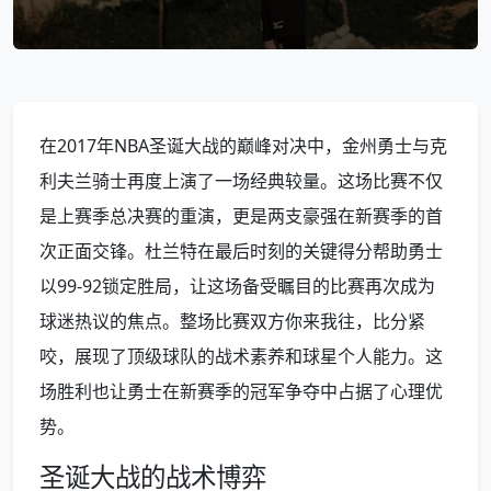
在2017年NBA圣诞大战的巅峰对决中，金州勇士与克
利夫兰骑士再度上演了一场经典较量。这场比赛不仅
是上赛季总决赛的重演，更是两支豪强在新赛季的首
次正面交锋。杜兰特在最后时刻的关键得分帮助勇士
以99-92锁定胜局，让这场备受瞩目的比赛再次成为
球迷热议的焦点。整场比赛双方你来我往，比分紧
咬，展现了顶级球队的战术素养和球星个人能力。这
场胜利也让勇士在新赛季的冠军争夺中占据了心理优
势。
圣诞大战的战术博弈