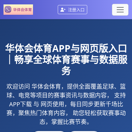
注册入口
华体会体育
APP与网页版入口
｜畅享全球体育赛事与数据服
务
欢迎访问
华体会体育
，提供全面覆盖足球、篮
球、电竞等项目的赛事资讯与数据内容， 支持
APP下载
与
网页使用
，每日同步更新千场比
赛，聚焦热门体育内容， 助您轻松获取赛事动
态，掌握比赛节奏。