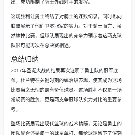
出，成功限制了骑士外线射手的发挥。
这场胜利让勇士终结了对骑士的连败纪录，同时也向
联盟展示了他们卫冕冠军的实力。对于骑士而言，虽
然输掉比赛，但球队展现出的竞争力预示着这两支球
队很可能再次在总决赛相遇。
总结归纳
2017年圣诞大战的结果再次证明了勇士队的冠军底
蕴。杜兰特在关键时刻的统治级表现，使其成为这场
比赛当之无愧的最有价值球员。这场胜利不仅是一场
常规赛的胜负，更是两支争冠球队实力对比的重要参
考。
整场比赛展现出现代篮球的战术精髓，无论是勇士的
团队配合还是骑士的球星单打，都给球迷留下了深刻