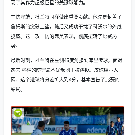
现了其作为超级巨星的关键球能力。
在防守端，杜兰特同样做出重要贡献。他先是封盖了
詹姆斯的突破上篮，随后又成功干扰了科沃尔的外线
投篮。这一攻一防的完美表现，彻底扭转了比赛局
势。
最后时刻，杜兰特在左侧45度角接到库里传球，面对
杰夫·格林的防守毫不犹豫地干拔跳投。皮球应声入
网，这个进球将分差扩大到4分，基本宣告了比赛的
结局。