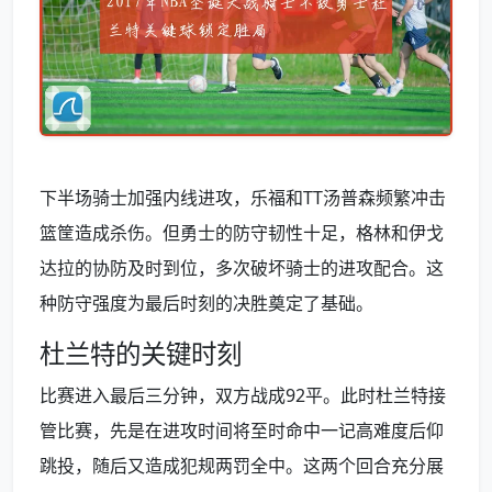
下半场骑士加强内线进攻，乐福和TT汤普森频繁冲击
篮筐造成杀伤。但勇士的防守韧性十足，格林和伊戈
达拉的协防及时到位，多次破坏骑士的进攻配合。这
种防守强度为最后时刻的决胜奠定了基础。
杜兰特的关键时刻
比赛进入最后三分钟，双方战成92平。此时杜兰特接
管比赛，先是在进攻时间将至时命中一记高难度后仰
跳投，随后又造成犯规两罚全中。这两个回合充分展