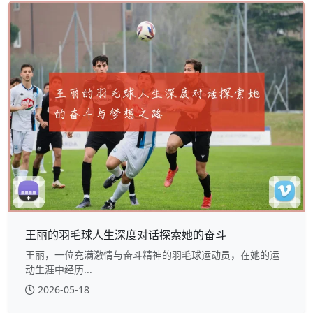
王丽的羽毛球人生深度对话探索她的奋斗
王丽，一位充满激情与奋斗精神的羽毛球运动员，在她的运
动生涯中经历...
2026-05-18