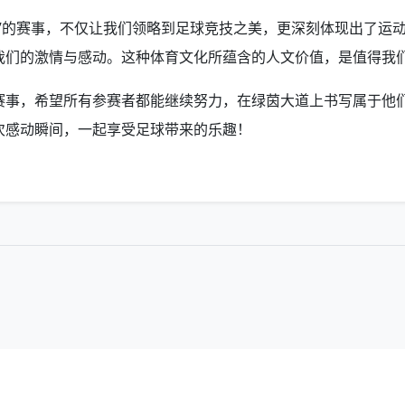
酣”的赛事，不仅让我们领略到足球竞技之美，更深刻体现出了运
我们的激情与感动。这种体育文化所蕴含的人文价值，是值得我
赛事，希望所有参赛者都能继续努力，在绿茵大道上书写属于他
次感动瞬间，一起享受足球带来的乐趣！