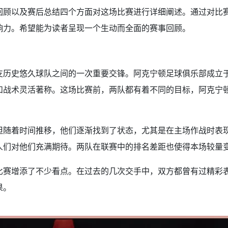
回顾以及赛后总结四个方面对这场比赛进行详细阐述。通过对比
响力。希望能为读者呈现一个生动而全面的赛事回顾。
历史悠久球队之间的一次重要交锋。阿克宁顿足球俱乐部成立于
和战术灵活著称。这场比赛前，两队都有着不同的目标，阿克宁
但随着时间推移，他们逐渐找到了状态，尤其是在主场作战时表
人们对他们充满期待。两队在联赛中的排名差距也使得本场较量
比赛增添了不少看点。在过去的几次交手中，双方都曾有过精彩
果。