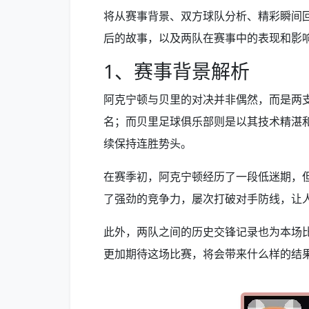
将从赛事背景、双方球队分析、精彩瞬间
后的故事，以及两队在赛事中的表现和影
1、赛事背景解析
阿克宁顿与贝里的对决并非偶然，而是两支
名；而贝里足球俱乐部则是以其技术精湛
续保持连胜势头。
在赛季初，阿克宁顿经历了一段低迷期，
了强劲的竞争力，屡次打破对手防线，让
此外，两队之间的历史交锋记录也为本场
更加期待这场比赛，将会带来什么样的结