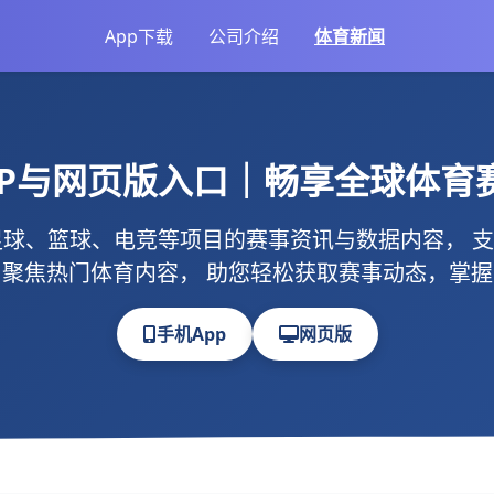
App下载
公司介绍
体育新闻
PP与网页版入口｜畅享全球体育
球、篮球、电竞等项目的赛事资讯与数据内容， 
聚焦热门体育内容， 助您轻松获取赛事动态，掌
手机App
网页版