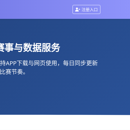
注册入口
赛事与数据服务
支持
APP下载
与
网页使用
，每日同步更新
握比赛节奏。