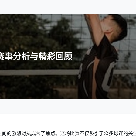
赛事分析与精彩回顾
里间的激烈对抗成为了焦点。这场比赛不仅吸引了众多球迷的关