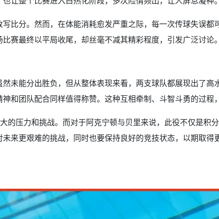
，也让整个比赛进入白热化阶段，多次险情频出，让人屏息凝神
改写比分。然而，在体能消耗愈发严重之际，每一次传球失误都
场比赛最终以平局收尾，却丝毫不减其精彩程度，引发广泛讨论
虽然未能分出胜负，但从整体表现来看，两支球队都展现出了高
精神和团队配合同样值得称赞。这种互相牵制、斗智斗勇的过程
巨大的压力和挑战。而对于阿克宁顿与贝里来说，此役不仅是积
对未来更艰难的挑战，同时也要保持良好的竞技状态，以期取得