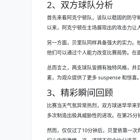
2、双方球队分析
首先来看阿克宁顿队，该队以稳固的防守
以来，阿克宁顿在主场展现出的攻击力让
另一方面，贝里队同样具备强大的实力。
他们可以通过个人能力改变比赛局势。在
总而言之，两支球队皆拥有独特风格，并
素，为观众提供了更多 suspense 和惊喜
3、精彩瞬间回顾
比赛当天气氛异常热烈，双方球迷早早来
多次制造出极具威胁性的进攻。在第25
然而，仅仅过了10分钟后，贝里依靠一