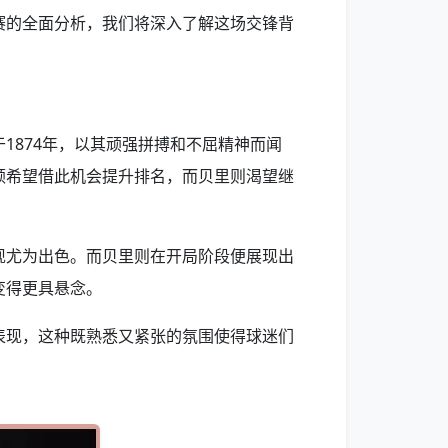
赛的全面分析，我们将深入了解这场交锋背
1874年，以其顽强拼搏和不屈精神而闻
顿希望借此机会提升排名，而贝里则渴望继
现尤为出色。而贝里则在开局阶段便展现出
变得更具悬念。
表现，这种既熟悉又紧张的氛围使得球迷们